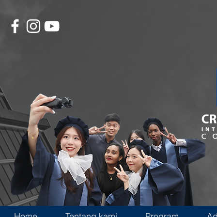
Home
Tentang kami
Program
Ad