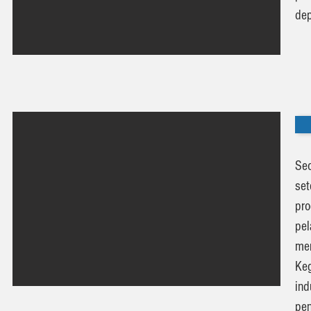
de
Se
set
pro
pe
me
Keg
ind
pen