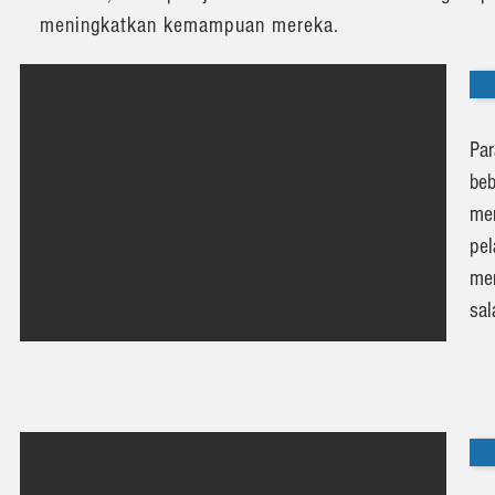
meningkatkan kemampuan mereka.
Pa
be
me
pel
me
sal