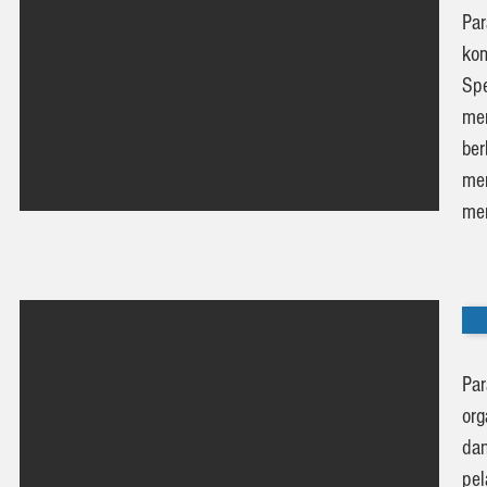
Pa
kom
Spe
mem
ber
me
mer
Pa
org
da
pel