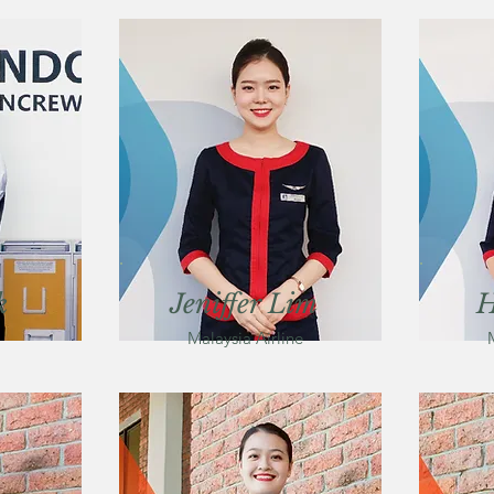
k
Jeniffer Lim
H
Malaysia Airline