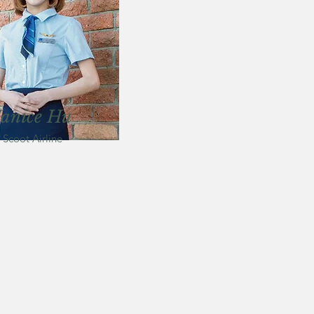
Janice Hu
Scoot Airline