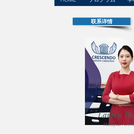
联系详情
Lauren Pa
Malaysia Airlin