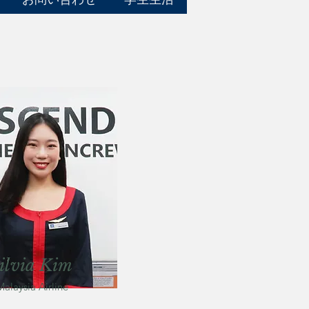
ilvia Kim
Malaysia Airline