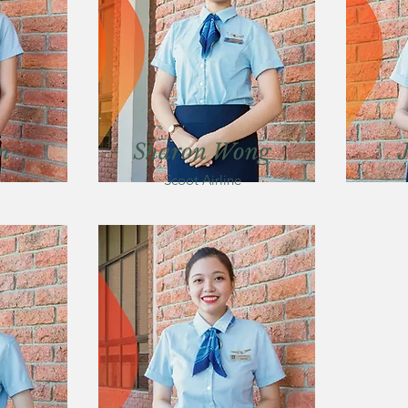
n
Sharon Wong
Scoot Airline