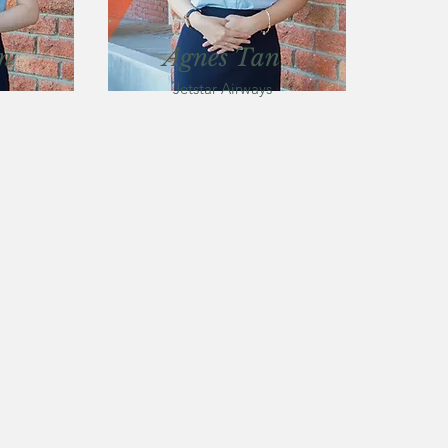
n
Agnes Tan
Jetstar Airways