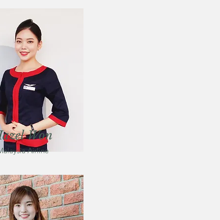
azel Won
Malaysia Airline