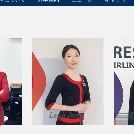
rk
Leah Jung
S
e
Air Asia X