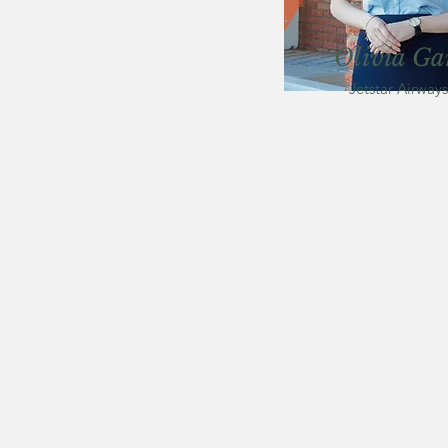
Olivia Ga
Jetstar Airways