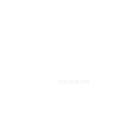
COLLEGE LIFE
Crescendo Internation
PTD204446, Lebuh Cemerlang, Taman Desa 
Tel : 07-86108